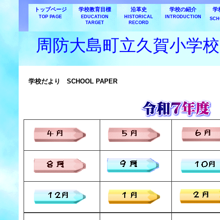
トップページ
学校教育目標
沿革史
学校の紹介
学
TOP PAGE
EDUCATION
HISTORICAL
INTRODUCTION
SCH
TARGET
RECORD
周防大島町立久賀小学校
学校だより SCHOOL PAPER