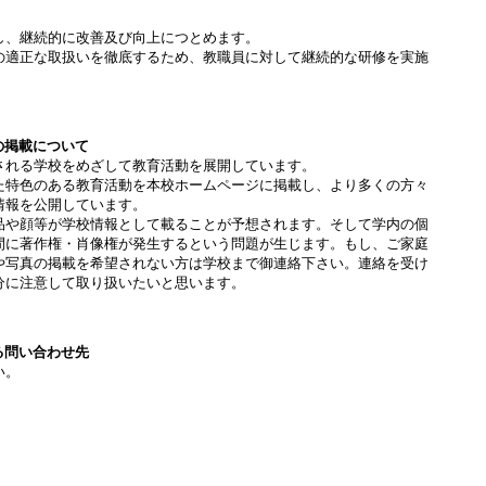
し、継続的に改善及び向上につとめます。
の適正な取扱いを徹底するため、教職員に対して継続的な研修を実施
の掲載について
される学校をめざして教育活動を展開しています。
た特色のある教育活動を本校ホームページに掲載し、より多くの方々
情報を公開しています。
品や顔等が学校情報として載ることが予想されます。そして学内の個
間に著作権・肖像権が発生するという問題が生じます。もし、ご家庭
や写真の掲載を希望されない方は学校まで御連絡下さい。連絡を受け
分に注意して取り扱いたいと思います。
る問い合わせ先
い。