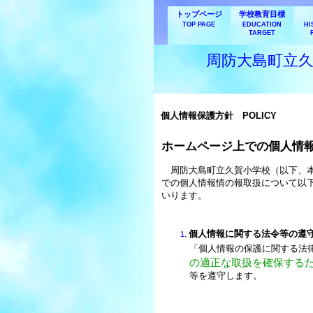
トップページ
学校教育目標
TOP PAGE
EDUCATION
HI
TARGET
周防大島町立
個人情報保護方針
POLICY
ホームページ上での個人情
周防大島町立久賀小学校（以下、
での個人情報情の報取扱について以
いります。
個人情報に関する法令等の遵
「個人情報の保護に関する法
の適正な取扱を確保する
等を遵守します。