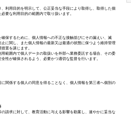
り、利用目的を明示して、公正妥当な手段により取得し、取得した個
上必要な利用目的の範囲内で取り扱います。
を確保するために、個人情報への不正な接触並びにその漏えい、滅
防止に関し、また個人情報の最新又は最適の状態に保つよう維持管理
理措置を講じます。
利用範囲内で個人データの取扱いを外部へ業務委託する場合、その委
安全性が確保されるよう、必要かつ適切な監督を行います。
前に関係する個人の同意を得ることなく、個人情報を第三者へ個別の
等
等の請求に対して、教育活動に与える影響を勘案し、速やかに妥当な