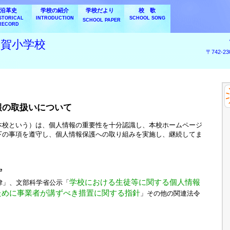
沿革史
学校の紹介
学校だより
校 歌
STORICAL
INTRODUCTION
SCHOOL SONG
SCHOOL PAPER
RECORD
久賀小学校
〒742-
報の取扱いについて
本校という）は、個人情報の重要性を十分認識し、本校ホームページ
下の事項を遵守し、個人情報保護への取り組みを実施し、継続してま
守
学校における生徒等に関する個人情報
律」、文部科学省公示「
ために事業者が講ずべき措置に関する指針
」その他の関連法令