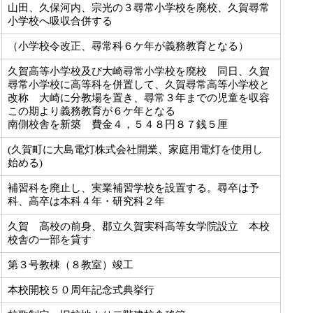
山田、久保河内、宗光の３尋常小学校を廃校、久賀尋常
小学校へ吸収合併する
（小学校令改正、尋常科６ケ年が義務教育となる）
久賀高等小学校及び大崎尋常小学校を廃校 同日、久賀
尋常小学校に高等科を併置して、久賀尋常高等小学校と
改称 大崎に分教場を置き、尋常３年までの児童を収容
この期より義務教育が６ケ年となる
南側校舎を新築 費金４，５４８円８７銭５厘
(久賀町に大島電灯株式会社開業、家庭用電灯を使用し
始める)
補習科を廃止し、実業補習学校を設置する。尋卒は予
科、高卒は本科４年・研究科２年
久賀 高校の前身、郡立久賀実科高等女学院設立 本校
校舎の一部を貸す
第３号教棟（８教室）竣工
本校開校５０周年記念式典挙行