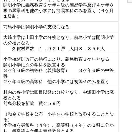
開明小学に義務教育２ケ年４級の簡易学科及び４ケ年８
級の尋常科を他の小学には簡易学科のみを置く（６ケ月
１級制）
前島小学は開明小学の支校になる
大崎小学は山田小学の分校となり、前島小学は開明小学
の分校となる
久賀村戸数 １，９２１戸 人口８，８５６人
小学校諸則改正の施行により、義務教育３ケ年となる
開明小学に次の学科を設置する
３ケ年６級の初等科（義務教育） ３ケ年６級の中等
科
２ケ年４級の高等科 他の小学には初等科のみを置く
村内の各小学は回目以降の分校となり、中瀬田小学は廃
校となる
前島分校を新築 費金５９円
（勅令で学校令公布 小学を小学校と改称することとな
る）
小学校を尋常科（４年）、高等科（４年）の２科に分か
ち、尋常科４ケ年を義務教育とする