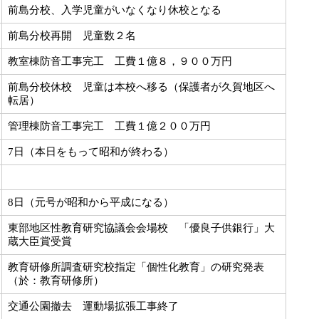
前島分校、入学児童がいなくなり休校となる
前島分校再開 児童数２名
教室棟防音工事完工 工費１億８，９００万円
前島分校休校 児童は本校へ移る（保護者が久賀地区へ
転居）
管理棟防音工事完工 工費１億２００万円
7日（本日をもって昭和が終わる）
8日（元号が昭和から平成になる）
東部地区性教育研究協議会会場校 「優良子供銀行」大
蔵大臣賞受賞
教育研修所調査研究校指定「個性化教育」の研究発表
（於：教育研修所）
交通公園撤去 運動場拡張工事終了