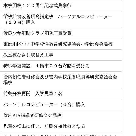
本校開校１２０周年記念式典挙行
学校給食改善研究指定校 パーソナルコンピューター
（１３台）購入
優良少年消防クラブ消防庁賞受賞
東部地区小・中学校性教育研究協議会小学部会会場校
教室棟ひさし取替え工事
特殊学級開設 １輪車２０台寄贈を受ける
管内初任者研修会及び管内学校栄養職員等研究協議会会
場校
前島分校再開 入学児童１名
パーソナルコンピューター（６台）購入
管内PTA指導者研修会会場校
児童の転出に伴い、前島分校休校となる