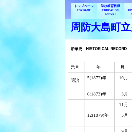
トップページ
学校教育目標
TOP PAGE
EDUCATION
HI
TARGET
周防大島町立
沿革史 HISTORICAL RECORD
元号
年
月
5(1872)年
10月
明治
6(1873)年
3月
11月
12(1879)年
5月
9月