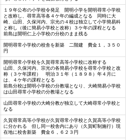
１９年公布の小学校令発足 開明小学を開明尋常小学校
と改称し、尋常高等各４ケ年の編成となる 同時に大
崎、山田、久保河内、宗光の４校は独立して小学簡易科
と称し（後に簡易小学校と改称）３ケ年の課程となる
前島は開明仁上小学校の分校のまま残る
開明尋常小学校の校舎を新築 二階建 費金１，３５０
円
開明尋常小学校を久賀尋常高等小学校に改称する
山田、久保河内、宗光の各簡易小学校を尋常小学校と改
称（３ケ年課程） 明治３１年（１８９８）年４月に
は、４ケ年の課程となる
前島分校は開明小学校の分教場となり、大崎簡易小学校
は山田尋常小学校の分教場となる
山田尋常小学校の大崎分教が独立して大崎尋常小学校と
なる
久賀尋常高等小学校が久賀尋常小学校と久賀高等小学校
に分かれる 但し同一校舎内にあり（久賀町制施行）現
在地に校舎新築 費金６，６２３円