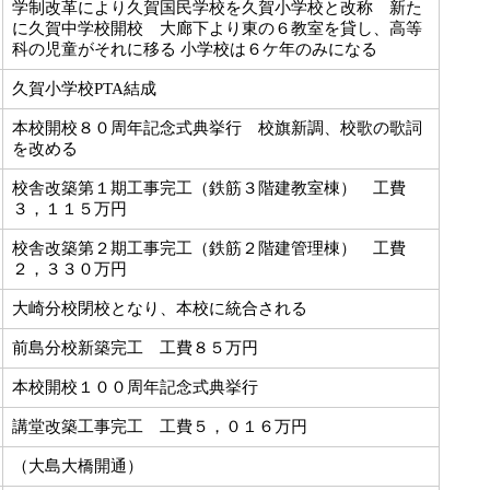
学制改革により久賀国民学校を久賀小学校と改称 新た
に久賀中学校開校 大廊下より東の６教室を貸し、高等
科の児童がそれに移る 小学校は６ケ年のみになる
久賀小学校PTA結成
本校開校８０周年記念式典挙行 校旗新調、校歌の歌詞
を改める
校舎改築第１期工事完工（鉄筋３階建教室棟） 工費
３，１１５万円
校舎改築第２期工事完工（鉄筋２階建管理棟） 工費
２，３３０万円
大崎分校閉校となり、本校に統合される
前島分校新築完工 工費８５万円
本校開校１００周年記念式典挙行
講堂改築工事完工 工費５，０１６万円
（大島大橋開通）