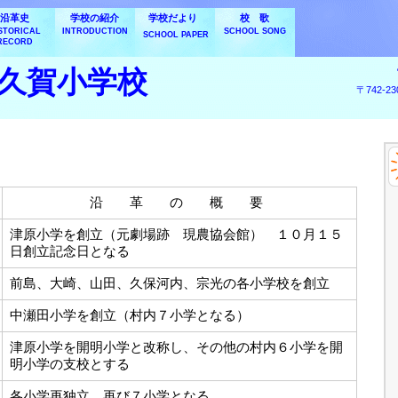
沿革史
学校の紹介
学校だより
校 歌
STORICAL
INTRODUCTION
SCHOOL SONG
SCHOOL PAPER
RECORD
久賀小学校
〒742-
沿 革 の 概 要
津原小学を創立（元劇場跡 現農協会館） １０月１５
日創立記念日となる
前島、大崎、山田、久保河内、宗光の各小学校を創立
中瀬田小学を創立（村内７小学となる）
津原小学を開明小学と改称し、その他の村内６小学を開
明小学の支校とする
各小学再独立、再び７小学となる