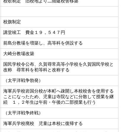
校歌制定 旧校地より二階建校舎移築
校旗制定
講堂竣工 費金１９，５４７円
前島分教場を増築し、高等科を併設する
大崎分教場改築
国民学校令公布、久賀尋常高等小学校を久賀国民学校と
改称 尋常科を初等科と改称する
（太平洋戦争勃発）
海軍兵学校岩国分校が本町へ疎開し本校校舎を使用する
ことになったため、児童は寺院などに分散して授業を継
続 １，２年生は午前・午後の二部授業も行う
（太平洋戦争終戦）
海軍兵学校廃校 児童は本校に復帰する