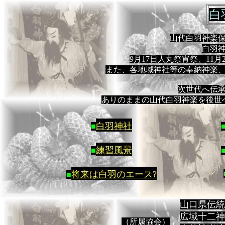
白
山代白羽神楽保
白羽
9月17日人丸祭宵祭、11
また、各地域神社等の奉納神楽
次世代へ伝
ありのままの山代白羽神楽を後世
白羽神社
■
練習風景
■
将来は白羽のエース?
■
山口県伝統
広域十二神
（所属協会）