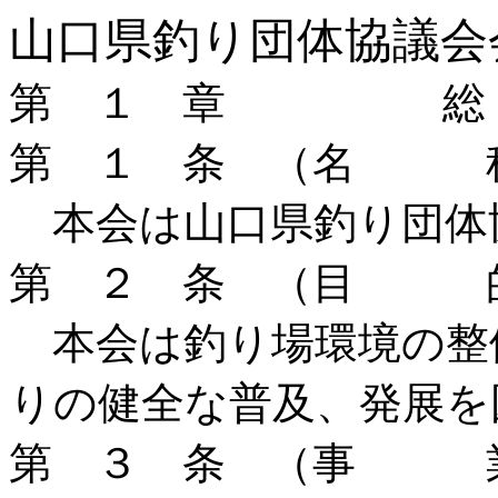
山口県釣り団体協議会
第 １ 章
第 １ 条 （名 
本会は山口県釣り団体
第 ２ 条 （目 
本会は釣り場環境の整
りの健全な普及、発展を
第 ３ 条 （事 