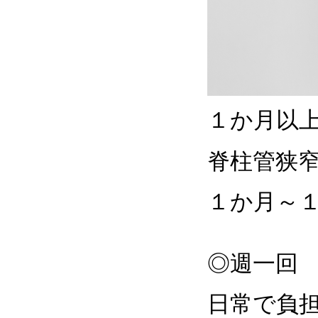
１か月以
脊柱管狭
１か月～
◎週一回
日常で負