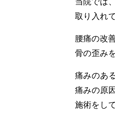
当院では
取り入れ
腰痛の改
骨の歪み
痛みのあ
痛みの原
施術をし