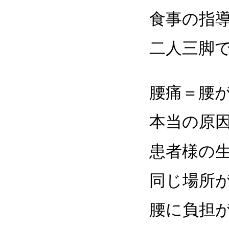
食事の指
二人三脚
腰痛＝腰
本当の原
患者様の
同じ場所
腰に負担