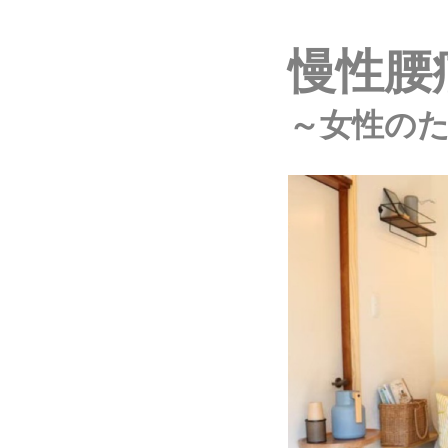
慢性腰
～女性の
施施術