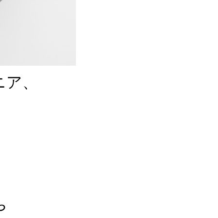
ニア、
や