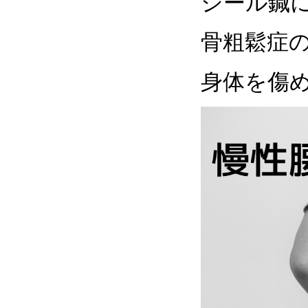
シール鍼
骨粗鬆症
身体を傷