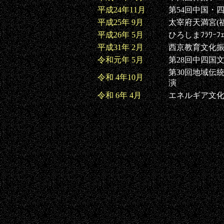
平成24年11月
第54回中国・四
平成25年 9月
太宰府天満宮(
平成26年 5月
ひろしまﾌﾗﾜｰﾌｪ
平成31年 2月
西京教育文化振
令和元年 5月
第28回中四国文
第30回地域伝統
令和 4年10月
演
令和 6年 4月
エネルギア文化