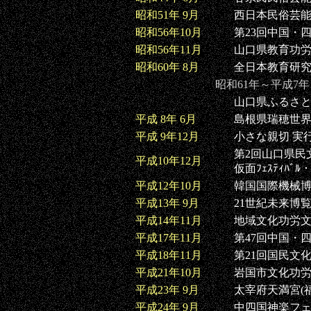
昭和51年 9月
西日本民俗芸能
昭和56年10月
第23回中国・四
昭和56年11月
山口県教育功労
昭和60年 8月
全日本教育研究
昭和61年～平成7
山口県ふるさと
平成 8年 6月
島根県瑞穂世界
平成 9年12月
小さな親切 実
第2回山口県民
平成10年12月
仮面ﾌｪｽﾃｨﾊﾞ
平成12年10月
韓国国際機械博
平成13年 9月
21世紀未来博覧
平成14年11月
地域文化功労文
平成17年11月
第47回中国・四
平成18年11月
第21回国民文
平成21年10月
岩国市文化功労
平成23年 9月
太宰府天満宮(
平成24年 9月
中四国神楽フェ