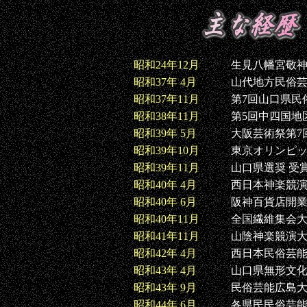
昭和24年12月
生見八幡宮敬
昭和37年 4月
山代地方民俗
昭和37年11月
第7回山口県民
昭和38年11月
第5回中四国地
昭和39年 5月
大阪芸術祭第7
昭和39年10月
東京オリンピ
昭和39年11月
山口県選奨 受
昭和40年 4月
西日本神楽競演
昭和40年 6月
阪神百貨店開
昭和40年11月
全国繊維集会大
昭和41年11月
山陰神楽競演大
昭和42年 4月
西日本民俗芸能
昭和43年 4月
山口県無形文
昭和43年 9月
民俗芸能広島大
昭和44年 6月
各県民民俗芸能